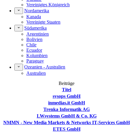
Vereinigtes Königreich
Nordamerika
Kanada
Vereinigte Staaten
Südamerika
Argentinien
Bolivien
Chile
Ecuador
Kolumbien
Paraguay
Ozeanien - Australien
Australien
Beiträge
Titel
sysops GmbH
inmedias.it GmbH
Trenka Informatik AG
LWsystems GmbH & Co. KG
NMMN - New Media Markets & Networks IT-Services GmbH
ETES GmbH