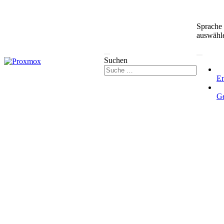
Sprache
auswähl
Suchen
En
G