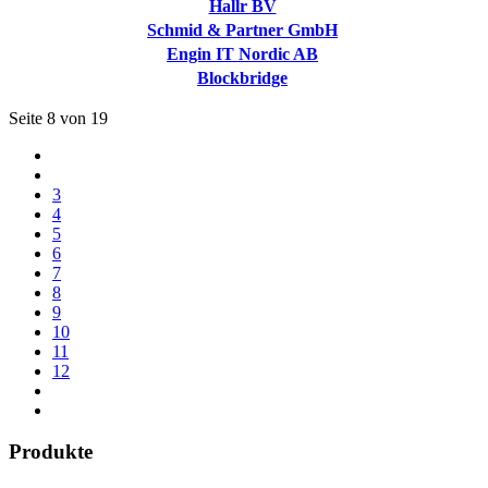
Hallr BV
Schmid & Partner GmbH
Engin IT Nordic AB
Blockbridge
Seite 8 von 19
3
4
5
6
7
8
9
10
11
12
Produkte