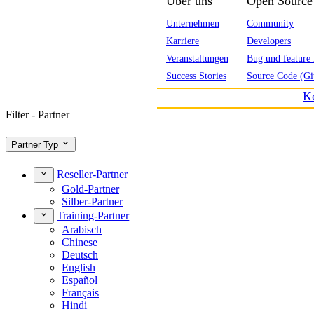
Über uns
Open Source
Unternehmen
Community
Karriere
Developers
Veranstaltungen
Bug und feature 
Success Stories
Source Code (Gi
K
Filter - Partner
Partner Typ
Reseller-Partner
Gold-Partner
Silber-Partner
Training-Partner
Arabisch
Chinese
Deutsch
English
Español
Français
Hindi