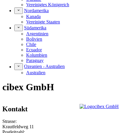
Vereinigtes Königreich
Nordamerika
Kanada
Vereinigte Staaten
Südamerika
Argentinien
Bolivien
Chile
Ecuador
Kolumbien
Paraguay
Ozeanien - Australien
Australien
cibex GmbH
Kontakt
Strasse:
Krautfeldweg 11
Postleitzahl: