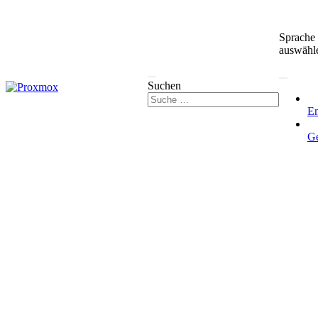
Sprache
auswähl
Suchen
En
G