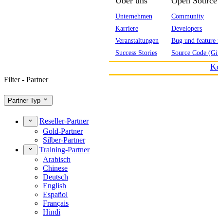
Über uns
Open Source
Unternehmen
Community
Karriere
Developers
Veranstaltungen
Bug und feature 
Success Stories
Source Code (Gi
K
Filter - Partner
Partner Typ
Reseller-Partner
Gold-Partner
Silber-Partner
Training-Partner
Arabisch
Chinese
Deutsch
English
Español
Français
Hindi