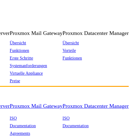
rver
Proxmox Mail Gateway
Proxmox Datacenter Manager
Übersicht
Übersicht
Funktionen
Vorteile
Erste Schritte
Funktionen
Systemanforderungen
Virtuelle Appliance
Preise
rver
Proxmox Mail Gateway
Proxmox Datacenter Manager
ISO
ISO
Documentation
Documentation
Agreements