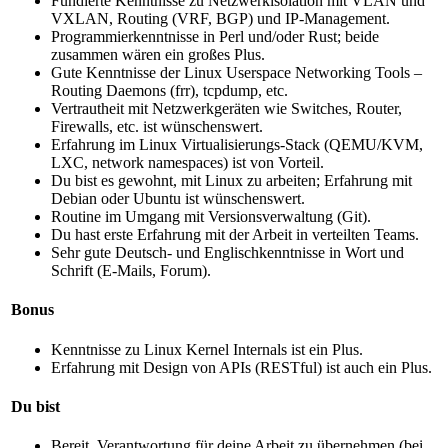
Fundierte Kenntnisse zu Netzwerkisolation mit VLAN und
VXLAN, Routing (VRF, BGP) und IP-Management.
Programmierkenntnisse in Perl und/oder Rust; beide
zusammen wären ein großes Plus.
Gute Kenntnisse der Linux Userspace Networking Tools –
Routing Daemons (frr), tcpdump, etc.
Vertrautheit mit Netzwerkgeräten wie Switches, Router,
Firewalls, etc. ist wünschenswert.
Erfahrung im Linux Virtualisierungs-Stack (QEMU/KVM,
LXC, network namespaces) ist von Vorteil.
Du bist es gewohnt, mit Linux zu arbeiten; Erfahrung mit
Debian oder Ubuntu ist wünschenswert.
Routine im Umgang mit Versionsverwaltung (Git).
Du hast erste Erfahrung mit der Arbeit in verteilten Teams.
Sehr gute Deutsch- und Englischkenntnisse in Wort und
Schrift (E-Mails, Forum).
Bonus
Kenntnisse zu Linux Kernel Internals ist ein Plus.
Erfahrung mit Design von APIs (RESTful) ist auch ein Plus.
Du bist
Bereit, Verantwortung für deine Arbeit zu übernehmen (bei