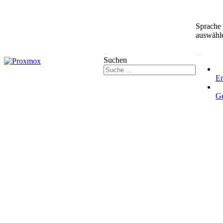
Sprache
auswähl
Suchen
En
G