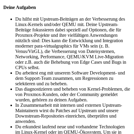
Deine Aufgaben
Du hilfst mit Upstream-Beiträgen an der Verbesserung des
Linux-Kernels und/oder QEMU mit. Deine Upstream-
Beiträge fokussieren dabei speziell auf Optionen, die für
Proxmox-Projekte und ihre vielfältigen Anwendungen
nützlich sind: Dies kann die Entwicklung und Integration
moderner para-virtualgraphics für VMs sein (z. B.
Venus/VirGL), die Verbesserung von Dateisystemen,
Networking, Performance, QEMU/KVM Live-Migration
oder z.B. auch die Behebung von Edge Cases und Bugs in
CPUs selbst.
Du arbeitest eng mit unserem Software Development- und
dem Support-Team zusammen, um Regressionen zu
selektieren und zu beheben.
Das diagnostizieren und beheben von Kernel-Problemen, die
von Proxmox-Kunden, oder der Community gemeldet
wurden, gehören zu deinen Aufgaben.
In Zusammenarbeit mit internen und externen Upstream-
Maintainern wirst du Patches auf Upstream und unsere
Downstream-Repositories einreichen, überprüfen und
anwenden.
Du erkundest laufend neue und vorhandene Technologien
im Linux-Kernel oder im QEMU-Ökosystem. Um sie in