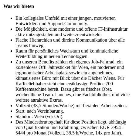
Was wir bieten
Ein kollegiales Umfeld mit einer jungen, motivierten
Entwickler- und Support-Community.
Die Möglichkeit, eine moderne und offene IT-Infrastruktur
aktiv mitzugestalten und weiterzuentwickeln.
Flache Hierarchien und direkte Kommunikation über alle
Teams hinweg.
Raum für persönliches Wachstum und kontinuierliche
Weiterbildung in neuen Technologien.
Zu unseren Benefits zählen ein eigenes Job-Fahrrad, ein
kostenloses Öffi-Jahresticket für Wien, ein moderner und
ergonomischer Arbeitsplatz sowie ein angenehmes,
klimatisiertes Büro mit Blick über die Dächer Wiens. Für
Kaffeeliebhaber steht eine erstklassige Profitec 700
Kaffeemaschine bereit. Dazu gibt es frisches Obst,
wöchentliche Team-Lunches, eine Fachbibliothek und viele
weitere attraktive Extras.
Vollzeit (38,5 Stunden/Woche) mit flexiblen Arbeitszeiten.
Start: nach Vereinbarung.
Standort: Wien (vor Ort).
Das Mindestbruttogehalt für diese Position liegt, abhängig
von Qualifikation und Erfahrung, zwischen EUR 3954 -
5444 pro Monat (Vollzeit, 38,5 h/Woche, 14x pro Jahr).