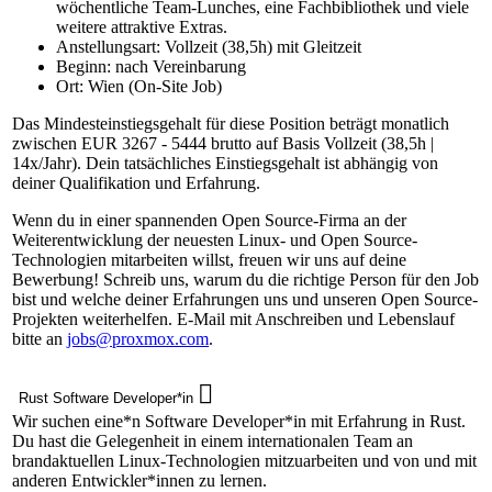
wöchentliche Team-Lunches, eine Fachbibliothek und viele
weitere attraktive Extras.
Anstellungsart: Vollzeit (38,5h) mit Gleitzeit
Beginn: nach Vereinbarung
Ort: Wien (On-Site Job)
Das Mindesteinstiegsgehalt für diese Position beträgt monatlich
zwischen EUR 3267 - 5444 brutto auf Basis Vollzeit (38,5h |
14x/Jahr). Dein tatsächliches Einstiegsgehalt ist abhängig von
deiner Qualifikation und Erfahrung.
Wenn du in einer spannenden Open Source-Firma an der
Weiterentwicklung der neuesten Linux- und Open Source-
Technologien mitarbeiten willst, freuen wir uns auf deine
Bewerbung! Schreib uns, warum du die richtige Person für den Job
bist und welche deiner Erfahrungen uns und unseren Open Source-
Projekten weiterhelfen. E-Mail mit Anschreiben und Lebenslauf
bitte an
jobs@proxmox.com
.
Rust Software Developer*in
Wir suchen eine*n Software Developer*in mit Erfahrung in Rust.
Du hast die Gelegenheit in einem internationalen Team an
brandaktuellen Linux-Technologien mitzuarbeiten und von und mit
anderen Entwickler*innen zu lernen.