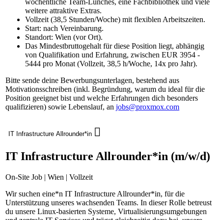
wöchentliche Team-Lunches, eine Fachbibliothek und viele
weitere attraktive Extras.
Vollzeit (38,5 Stunden/Woche) mit flexiblen Arbeitszeiten.
Start: nach Vereinbarung.
Standort: Wien (vor Ort).
Das Mindestbruttogehalt für diese Position liegt, abhängig
von Qualifikation und Erfahrung, zwischen EUR 3954 -
5444 pro Monat (Vollzeit, 38,5 h/Woche, 14x pro Jahr).
Bitte sende deine Bewerbungsunterlagen, bestehend aus
Motivationsschreiben (inkl. Begründung, warum du ideal für die
Position geeignet bist und welche Erfahrungen dich besonders
qualifizieren) sowie Lebenslauf, an
jobs@proxmox.com
IT Infrastructure Allrounder*in
IT Infrastructure Allrounder*in (m/w/d)
On-Site Job | Wien | Vollzeit
Wir suchen eine*n IT Infrastructure Allrounder*in, für die
Unterstützung unseres wachsenden Teams. In dieser Rolle betreust
du unsere Linux-basierten Systeme, Virtualisierungsumgebungen