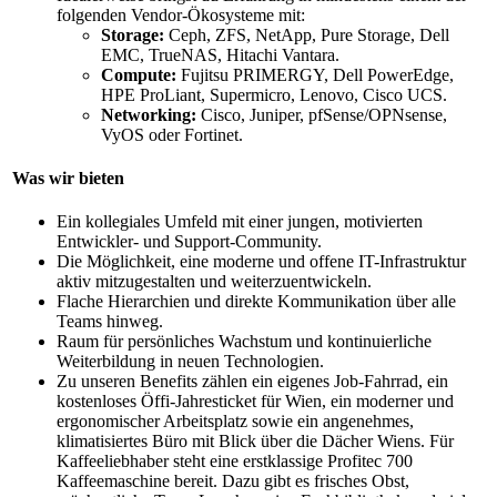
folgenden Vendor-Ökosysteme mit:
Storage:
Ceph, ZFS, NetApp, Pure Storage, Dell
EMC, TrueNAS, Hitachi Vantara.
Compute:
Fujitsu PRIMERGY, Dell PowerEdge,
HPE ProLiant, Supermicro, Lenovo, Cisco UCS.
Networking:
Cisco, Juniper, pfSense/OPNsense,
VyOS oder Fortinet.
Was wir bieten
Ein kollegiales Umfeld mit einer jungen, motivierten
Entwickler- und Support-Community.
Die Möglichkeit, eine moderne und offene IT-Infrastruktur
aktiv mitzugestalten und weiterzuentwickeln.
Flache Hierarchien und direkte Kommunikation über alle
Teams hinweg.
Raum für persönliches Wachstum und kontinuierliche
Weiterbildung in neuen Technologien.
Zu unseren Benefits zählen ein eigenes Job-Fahrrad, ein
kostenloses Öffi-Jahresticket für Wien, ein moderner und
ergonomischer Arbeitsplatz sowie ein angenehmes,
klimatisiertes Büro mit Blick über die Dächer Wiens. Für
Kaffeeliebhaber steht eine erstklassige Profitec 700
Kaffeemaschine bereit. Dazu gibt es frisches Obst,