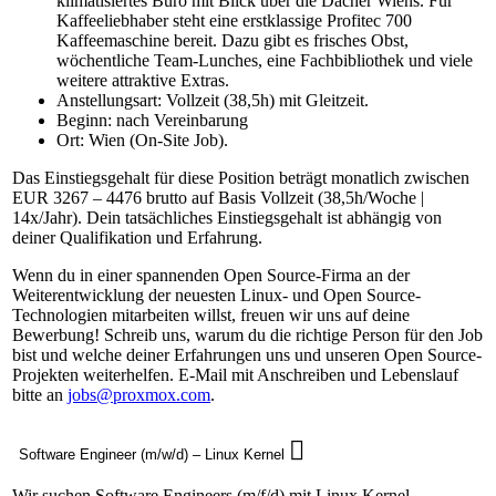
klimatisiertes Büro mit Blick über die Dächer Wiens. Für
Kaffeeliebhaber steht eine erstklassige Profitec 700
Kaffeemaschine bereit. Dazu gibt es frisches Obst,
wöchentliche Team-Lunches, eine Fachbibliothek und viele
weitere attraktive Extras.
Anstellungsart: Vollzeit (38,5h) mit Gleitzeit.
Beginn: nach Vereinbarung
Ort: Wien (On-Site Job).
Das Einstiegsgehalt für diese Position beträgt monatlich zwischen
EUR 3267 – 4476 brutto auf Basis Vollzeit (38,5h/Woche |
14x/Jahr). Dein tatsächliches Einstiegsgehalt ist abhängig von
deiner Qualifikation und Erfahrung.
Wenn du in einer spannenden Open Source-Firma an der
Weiterentwicklung der neuesten Linux- und Open Source-
Technologien mitarbeiten willst, freuen wir uns auf deine
Bewerbung! Schreib uns, warum du die richtige Person für den Job
bist und welche deiner Erfahrungen uns und unseren Open Source-
Projekten weiterhelfen. E-Mail mit Anschreiben und Lebenslauf
bitte an
jobs@proxmox.com
.
Software Engineer (m/w/d) – Linux Kernel
Wir suchen Software Engineers (m/f/d) mit Linux Kernel-