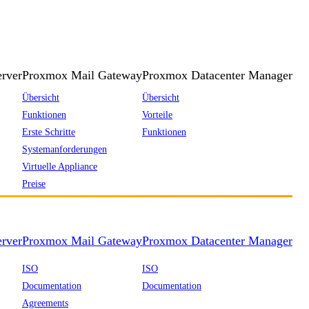
rver
Proxmox Mail Gateway
Proxmox Datacenter Manager
Übersicht
Übersicht
Funktionen
Vorteile
Erste Schritte
Funktionen
Systemanforderungen
Virtuelle Appliance
Preise
rver
Proxmox Mail Gateway
Proxmox Datacenter Manager
ISO
ISO
Documentation
Documentation
Agreements