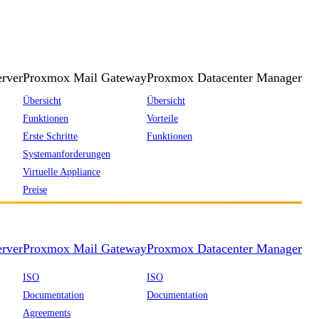
rver
Proxmox Mail Gateway
Proxmox Datacenter Manager
Übersicht
Übersicht
Funktionen
Vorteile
Erste Schritte
Funktionen
Systemanforderungen
Virtuelle Appliance
Preise
rver
Proxmox Mail Gateway
Proxmox Datacenter Manager
ISO
ISO
Documentation
Documentation
Agreements