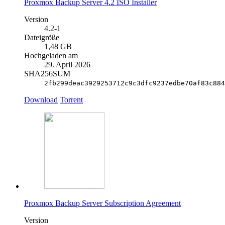
Proxmox Backup Server 4.2 ISO Installer
Version
4.2-1
Dateigröße
1,48 GB
Hochgeladen am
29. April 2026
SHA256SUM
2fb299deac3929253712c9c3dfc9237edbe70af83c884
Download
Torrent
Proxmox Backup Server Subscription Agreement
Version