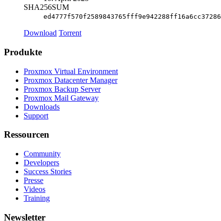
SHA256SUM
ed4777f570f2589843765fff9e942288ff16a6cc37286
Download
Torrent
Produkte
Proxmox Virtual Environment
Proxmox Datacenter Manager
Proxmox Backup Server
Proxmox Mail Gateway
Downloads
Support
Ressourcen
Community
Developers
Success Stories
Presse
Videos
Training
Newsletter