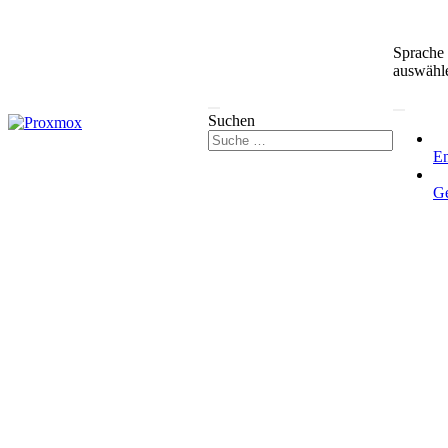
Sprache
auswähl
Suchen
En
G