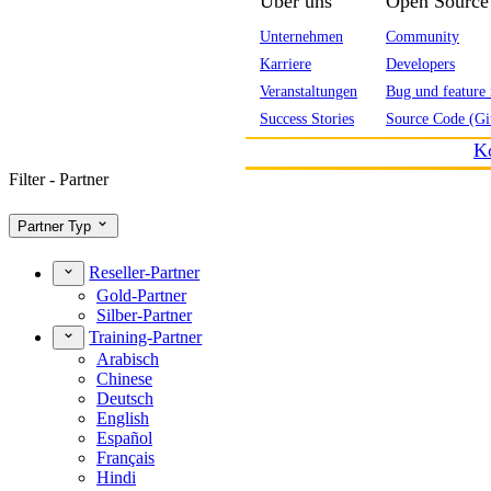
Über uns
Open Source
Unternehmen
Community
Karriere
Developers
Veranstaltungen
Bug und feature 
Success Stories
Source Code (Gi
K
Filter - Partner
Partner Typ
Reseller-Partner
Gold-Partner
Silber-Partner
Training-Partner
Arabisch
Chinese
Deutsch
English
Español
Français
Hindi