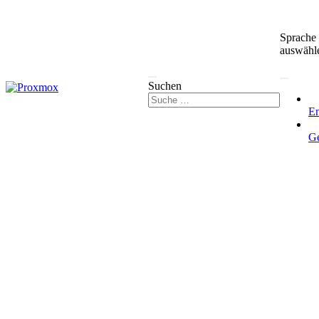
Sprache
auswähl
Suchen
En
G