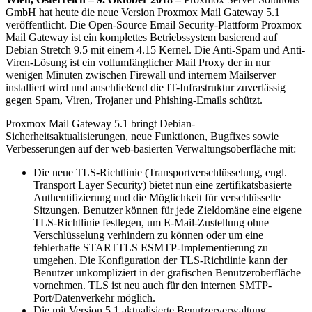
GmbH hat heute die neue Version Proxmox Mail Gateway 5.1
veröffentlicht. Die Open-Source Email Security-Plattform Proxmox
Mail Gateway ist ein komplettes Betriebssystem basierend auf
Debian
Stretch 9.
5
mit einem 4.15 Kernel. D
ie
Anti-Spam und Anti-
Viren-
Lösung
ist
ein
vollumfänglicher
Mail Proxy der in nur
wenigen Minuten zwischen Firewall und interne
m
Mailserver
installiert wird und anschließend die
IT-I
nfrastruktur zuverlässig
gegen Spam, Viren, Trojaner und Phishing-
Emails
schützt.
Proxmox Mail Gateway 5.1 bringt Debian-
Sicherheitsaktualisierungen, neue Funktionen, Bugfixes sowie
Verbesserungen auf der web-basierten Verwaltungsoberfläche mit:
Die neue TLS-Richtlinie (Transportverschlüsselung, engl.
Transport Layer Security) bietet nun eine zertifikatsbasierte
Authentifizierung und die Möglichkeit für verschlüsselte
Sitzungen. Benutzer können für jede Zieldomäne eine eigene
TLS-Richtlinie festlegen, um E-Mail-Zustellung ohne
Verschlüsselung verhindern zu können oder um eine
fehlerhafte STARTTLS ESMTP-Implementierung zu
umgehen. Die Konfiguration der TLS-Richtlinie kann der
Benutzer unkompliziert in der grafischen Benutzeroberfläche
vornehmen. TLS ist neu auch für den internen SMTP-
Port/Datenverkehr möglich.
Die mit Version 5.1 aktualisierte Benutzerverwaltung