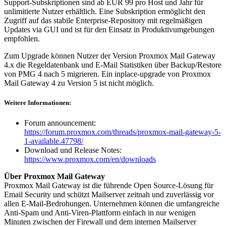
Support-Subskriptionen sind ab EUR 99 pro Host und Jahr für
unlimitierte Nutzer erhältlich. Eine Subskription ermöglicht den
Zugriff auf das
stabile
Enterprise-Repository mit
regelmäßigen
Updates via GUI und ist für
den Einsatz in
Produktivumgebungen
empfohlen.
Zum Upgrade können Nutzer der Version Proxmox Mail Gateway
4.x die Regeldatenbank und E-Mail Statistiken über Backup/Restore
von PMG 4 nach 5 migrieren. Ein inplace-upgrade von Proxmox
Mail Gateway 4 zu Version 5 ist nicht möglich.
Weitere Informationen:
Forum announcement:
https://forum.proxmox.com/threads/proxmox-mail-gateway-5-
1-available.47798/
Download und Release Notes:
https://www.proxmox.com/en/downloads
Über Proxmox Mail Gateway
Proxmox Mail Gateway ist die führende Open Source-Lösung für
Email Security und schützt Mailserver zeitnah und zuverlässig vor
allen E-Mail-Bedrohungen. Unternehmen können die umfangreiche
Anti-Spam und Anti-Viren-Plattform einfach in nur wenigen
Minuten zwischen der Firewall und dem internen Mailserver