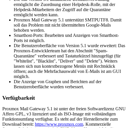
ermöglicht die Zuordnung einer Helpdesk-Rolle, mit der
Helpdesk-Mitarbeitern der Zugriff auf die Quarantäne
ermöglicht werden kann.
Proxmox Mail Gateway 5.1 unterstützt SMTPUTF8. Damit
soll das Problem mit nicht übermittelten Google-Mails
behoben werden.
Smarthost-Ports: Bearbeiten und Anzeigen von Smarthost-
Ports ist möglich.
Die Benutzeroberfläche von Version 5.1 wurde erweitert: Das
Proxmox-Entwicklerteam hat den Abschnitt "Spam-
Quarantäne" verbessert und Tastaturkürzel hinzugefügt (für
"Whitelist", "Blacklist", "Deliver" und "Delete"). Weiters
lassen sich nun kontextbezogene Menüs mit Rechtsklick
öffnen; auch die Mehrfachauswahl von E-Mails ist am GUI
möglich.
Die Anzeige von Graphen und Berichten auf der
Benutzeroberfläche wurden verbessert.
Verfügbarkeit
Proxmox Mail Gateway
5.1
ist unter der freien Softwarelizenz GNU
Affero GPL, v3 lizenziert
und
als ISO-Image
mit
vollständigen
Funktionsumfang
verfügbar
. Es steht auf der Herstellerseite zum
Download bereit:
https://www.proxmox.com
. Kommerzielle