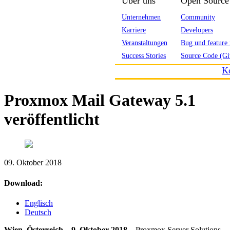
Über uns
Open Source
Unternehmen
Community
Karriere
Developers
Veranstaltungen
Bug und feature 
Success Stories
Source Code (Gi
K
Proxmox Mail Gateway 5.1
veröffentlicht
09. Oktober 2018
Download:
Englisch
Deutsch
Wien, Österreich – 9. Oktober 2018 –
Proxmox Server Solutions