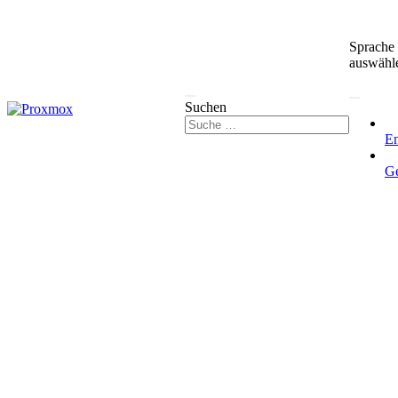
Sprache
auswähl
Suchen
En
G