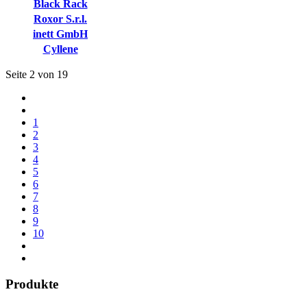
Black Rack
Roxor S.r.l.
inett GmbH
Cyllene
Seite 2 von 19
1
2
3
4
5
6
7
8
9
10
Produkte