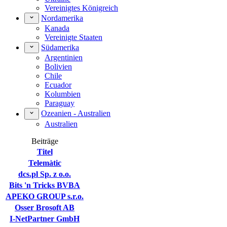
Vereinigtes Königreich
Nordamerika
Kanada
Vereinigte Staaten
Südamerika
Argentinien
Bolivien
Chile
Ecuador
Kolumbien
Paraguay
Ozeanien - Australien
Australien
Beiträge
Titel
Telemàtic
dcs.pl Sp. z o.o.
Bits 'n Tricks BVBA
APEKO GROUP s.r.o.
Osser Brosoft AB
I-NetPartner GmbH