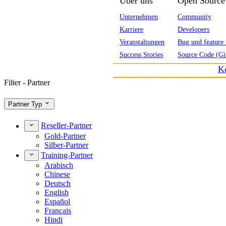
Über uns
Open Source
Unternehmen
Community
Karriere
Developers
Veranstaltungen
Bug und feature 
Success Stories
Source Code (Gi
K
Filter - Partner
Partner Typ
Reseller-Partner
Gold-Partner
Silber-Partner
Training-Partner
Arabisch
Chinese
Deutsch
English
Español
Français
Hindi