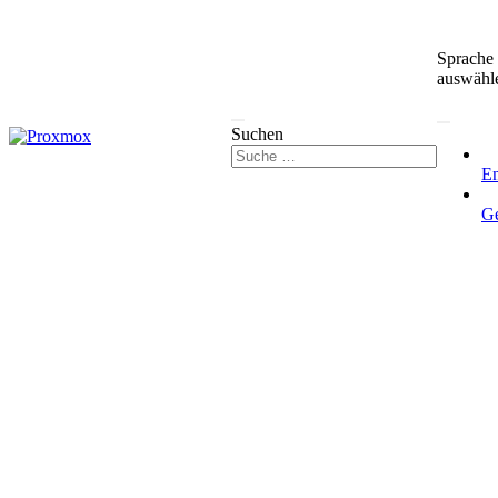
Sprache
auswähl
Suchen
En
G