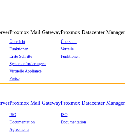
rver
Proxmox Mail Gateway
Proxmox Datacenter Manager
Übersicht
Übersicht
Funktionen
Vorteile
Erste Schritte
Funktionen
Systemanforderungen
Virtuelle Appliance
Preise
rver
Proxmox Mail Gateway
Proxmox Datacenter Manager
ISO
ISO
Documentation
Documentation
Agreements