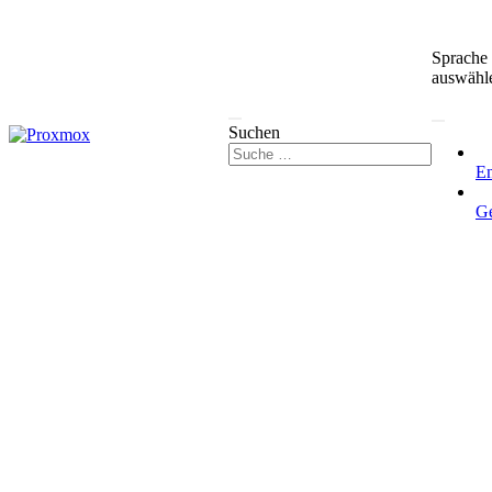
Sprache
auswähl
Suchen
En
G