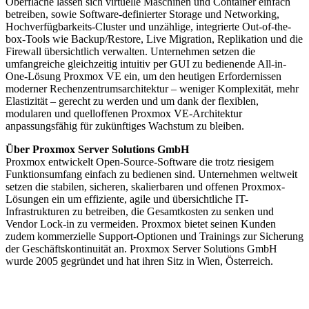
Oberfläche lassen sich virtuelle Maschinen und Container einfach
betreiben, sowie Software-definierter Storage und Networking,
Hochverfügbarkeits-Cluster und unzählige, integrierte Out-of-the-
box-Tools wie Backup/Restore, Live Migration, Replikation und die
Firewall übersichtlich verwalten. Unternehmen setzen die
umfangreiche gleichzeitig intuitiv per GUI zu bedienende All-in-
One-Lösung Proxmox VE ein, um den heutigen Erfordernissen
moderner Rechenzentrumsarchitektur – weniger Komplexität, mehr
Elastizität – gerecht zu werden und um dank der flexiblen,
modularen und quelloffenen Proxmox VE-Architektur
anpassungsfähig für zukünftiges Wachstum zu bleiben.
Über Proxmox Server Solutions GmbH
Proxmox entwickelt Open-Source-Software die trotz riesigem
Funktionsumfang einfach zu bedienen sind. Unternehmen weltweit
setzen die stabilen, sicheren, skalierbaren und offenen Proxmox-
Lösungen ein um effiziente, agile und übersichtliche IT-
Infrastrukturen zu betreiben, die Gesamtkosten zu senken und
Vendor Lock-in zu vermeiden. Proxmox bietet seinen Kunden
zudem kommerzielle Support-Optionen und Trainings zur Sicherung
der Geschäftskontinuität an. Proxmox Server Solutions GmbH
wurde 2005 gegründet und hat ihren Sitz in Wien, Österreich.