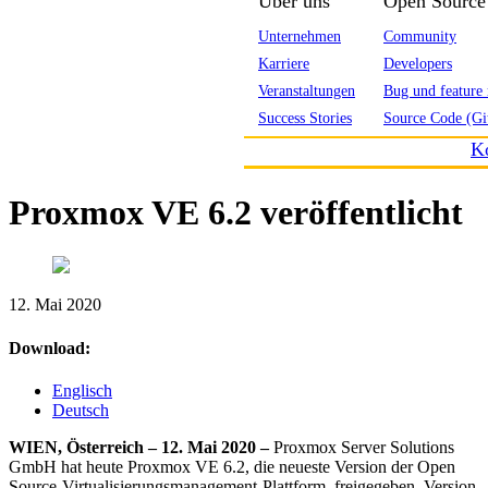
Über uns
Open Source
Unternehmen
Community
Karriere
Developers
Veranstaltungen
Bug und feature 
Success Stories
Source Code (Gi
K
Proxmox VE 6.2 veröffentlicht
12. Mai 2020
Download:
Englisch
Deutsch
WIEN, Österreich – 12. Mai 2020 –
Proxmox Server Solutions
GmbH hat heute Proxmox VE 6.2, die neueste Version der Open
Source-Virtualisierungsmanagement-Plattform, freigegeben. Version