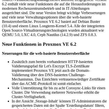
6.2 enthält viele neue Funktionen die auf die Herausforderungen im
modernen Rechenzentrumsbetrieb und in IT-Abteilungen
ausgerichtet sind. Die neue Version bringt wichtige Verbesserungen
und viele neue Verwaltungsoptionen über die web-basierte
Benutzeroberfläche. Proxmox VE 6.2 basiert auf Debian Buster
(10.4) und einem Linux Longterm-Kernel 5.4. Alle der integrierten
Open Source-Virtualisierungstechnologien wurden aktualisiert wie
QEMU 5.0, LXC 4.0, Ceph Nautilus (14.2.9) und ZFS 0.8.3.
Neue Funktionen in Proxmox VE 6.2
Neuerungen für die web-basierte Benutzeroberfläche
Zusätzlich zum bereits vorhandenen HTTP-basierten
Validierungspfad für Let's Encrypt TLS-Zertifikate
implementiert Proxmox VE jetzt auch die Domain-
Validierung über den DNS-basierten Challenge-
Mechanismus. Das Einrichten vertrauenswürdiger Zertifikate
über das ACME-Protokoll ist somit einfacher.
Volle Unterstützung für bis zu acht Corosync-Links für einen
Cluster. Die Verwendung mehrerer Netzwerke erhöht die
Cluster-Verfügbarkeit.
In der Ansicht ‚Storage-Inhalt‘ können IT-Administratoren die
gespeicherten Daten mit der Spalte 'Erstellungsdatum' filtern,