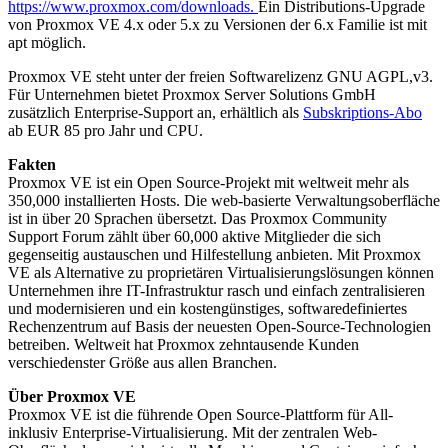
https://www.proxmox.com/downloads.
Ein Distributions-Upgrade
von Proxmox VE 4.x oder 5.x zu Versionen der 6.x Familie ist mit
apt möglich.
Proxmox VE steht unter der freien Softwarelizenz GNU AGPL,v3.
Für Unternehmen bietet Proxmox Server Solutions GmbH
zusätzlich Enterprise-Support an, erhältlich als
Subskriptions-Abo
ab EUR 85 pro Jahr und CPU.
Fakten
Proxmox VE ist ein Open Source-Projekt mit weltweit mehr als
350,000 installierten Hosts. Die web-basierte Verwaltungsoberfläche
ist in über 20 Sprachen übersetzt. Das Proxmox Community
Support Forum zählt über 60,000 aktive Mitglieder die sich
gegenseitig austauschen und Hilfestellung anbieten. Mit Proxmox
VE als Alternative zu proprietären Virtualisierungslösungen können
Unternehmen ihre IT-Infrastruktur rasch und einfach zentralisieren
und modernisieren und ein kostengünstiges, softwaredefiniertes
Rechenzentrum auf Basis der neuesten Open-Source-Technologien
betreiben. Weltweit hat Proxmox zehntausende Kunden
verschiedenster Größe aus allen Branchen.
Über Proxmox VE
Proxmox VE ist die führende Open Source-Plattform für All-
inklusiv Enterprise-Virtualisierung. Mit der zentralen Web-