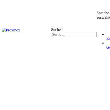
Sprache
auswähl
Suchen
En
G