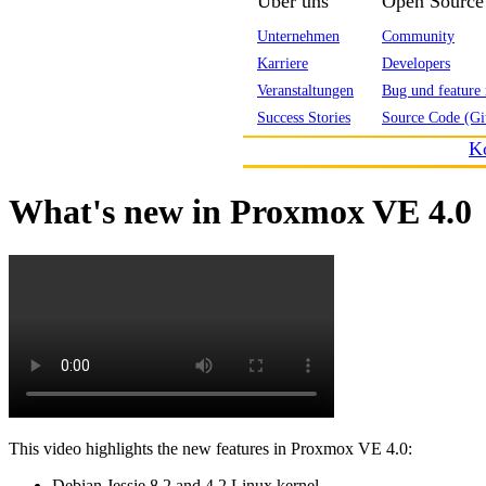
Über uns
Open Source
Unternehmen
Community
Karriere
Developers
Veranstaltungen
Bug und feature 
Success Stories
Source Code (Gi
K
What's new in Proxmox VE 4.0
This video highlights the new features in Proxmox VE 4.0:
Debian Jessie 8.2 and 4.2 Linux kernel