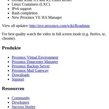
Linux Containers (LXC)
IPv6 support
Bash completion
New Proxmox VE HA Manager
View all updates:
http://pve.proxmox.com/wiki/Roadmap
For best quality watch the video in full screen mode (e.g. firefox, ie,
chrome).
Produkte
Proxmox Virtual Environment
Proxmox Datacenter Manager
Proxmox Backup Server
Proxmox Mail Gateway
Downloads
Support
Ressourcen
Community
Developers
Success Stories