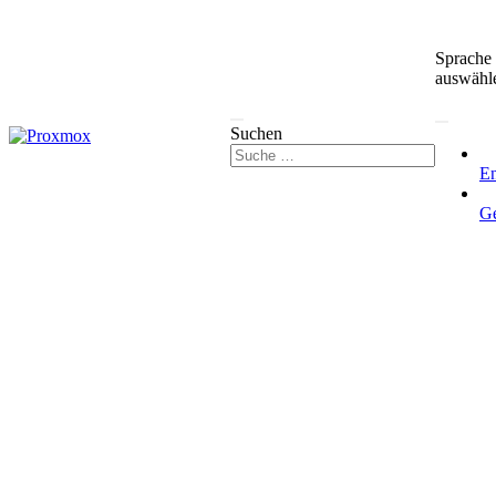
Sprache
auswähl
Suchen
En
G