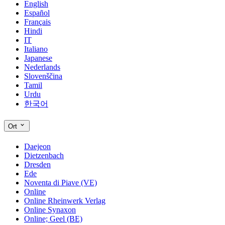
English
Español
Français
Hindi
IT
Italiano
Japanese
Nederlands
Slovenščina
Tamil
Urdu
한국어
Ort
Daejeon
Dietzenbach
Dresden
Ede
Noventa di Piave (VE)
Online
Online Rheinwerk Verlag
Online Synaxon
Online; Geel (BE)