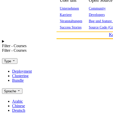
Über uns
Open Source
Unternehmen
Community
Karriere
Developers
Veranstaltungen
Bug und feature 
Success Stories
Source Code (Gi
K
Filter - Courses
Filter - Courses
Type
Deployment
Clustering
Bundle
Sprache
Arabic
Chinese
Deutsch