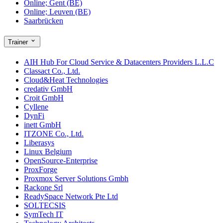
Online; Gent (BE)
Online; Leuven (BE)
Saarbrücken
Trainer
AIH Hub For Cloud Service & Datacenters Providers L.L.C
Classact Co., Ltd.
Cloud&Heat Technologies
credativ GmbH
Croit GmbH
Cyllene
DynFi
inett GmbH
ITZONE Co., Ltd.
Liberasys
Linux Belgium
OpenSource-Enterprise
ProxForge
Proxmox Server Solutions Gmbh
Rackone Srl
ReadySpace Network Pte Ltd
SOLTECSIS
SymTech IT