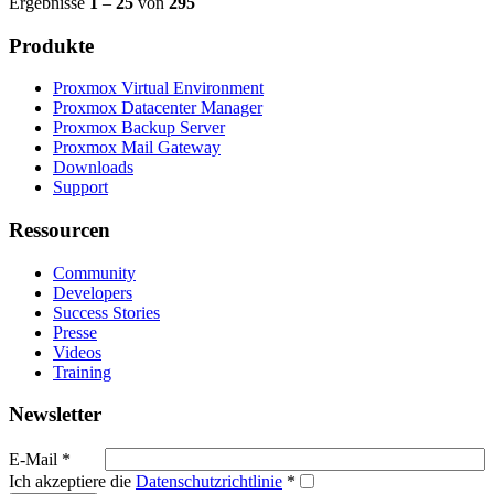
Ergebnisse
1
–
25
von
295
Produkte
Proxmox Virtual Environment
Proxmox Datacenter Manager
Proxmox Backup Server
Proxmox Mail Gateway
Downloads
Support
Ressourcen
Community
Developers
Success Stories
Presse
Videos
Training
Newsletter
E-Mail
*
Ich akzeptiere die
Datenschutzrichtlinie
*