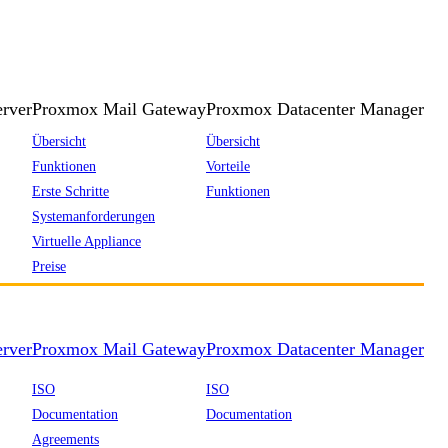
rver
Proxmox Mail Gateway
Proxmox Datacenter Manager
Übersicht
Übersicht
Funktionen
Vorteile
Erste Schritte
Funktionen
Systemanforderungen
Virtuelle Appliance
Preise
rver
Proxmox Mail Gateway
Proxmox Datacenter Manager
ISO
ISO
Documentation
Documentation
Agreements