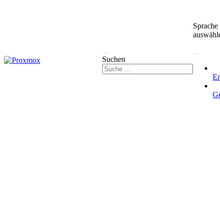
Sprache
auswähl
Suchen
En
G