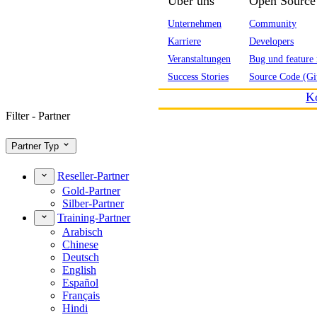
Über uns
Open Source
Unternehmen
Community
Karriere
Developers
Veranstaltungen
Bug und feature 
Success Stories
Source Code (Gi
K
Filter - Partner
Partner Typ
Reseller-Partner
Gold-Partner
Silber-Partner
Training-Partner
Arabisch
Chinese
Deutsch
English
Español
Français
Hindi