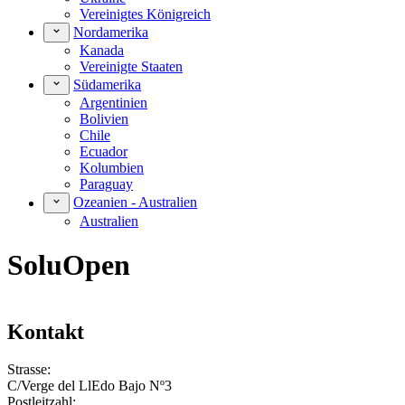
Vereinigtes Königreich
Nordamerika
Kanada
Vereinigte Staaten
Südamerika
Argentinien
Bolivien
Chile
Ecuador
Kolumbien
Paraguay
Ozeanien - Australien
Australien
SoluOpen
Kontakt
Strasse:
C/Verge del LlEdo Bajo Nº3
Postleitzahl: