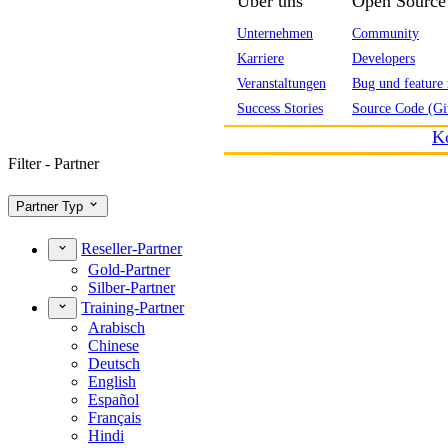
Über uns
Open Source
Unternehmen
Community
Karriere
Developers
Veranstaltungen
Bug und feature 
Success Stories
Source Code (Gi
K
Filter - Partner
Partner Typ
Reseller-Partner
Gold-Partner
Silber-Partner
Training-Partner
Arabisch
Chinese
Deutsch
English
Español
Français
Hindi