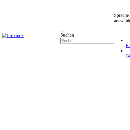
Sprache
auswähl
Suchen
En
G