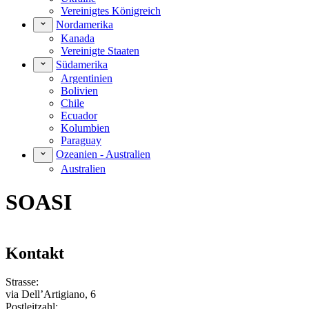
Vereinigtes Königreich
Nordamerika
Kanada
Vereinigte Staaten
Südamerika
Argentinien
Bolivien
Chile
Ecuador
Kolumbien
Paraguay
Ozeanien - Australien
Australien
SOASI
Kontakt
Strasse:
via Dell’Artigiano, 6
Postleitzahl: