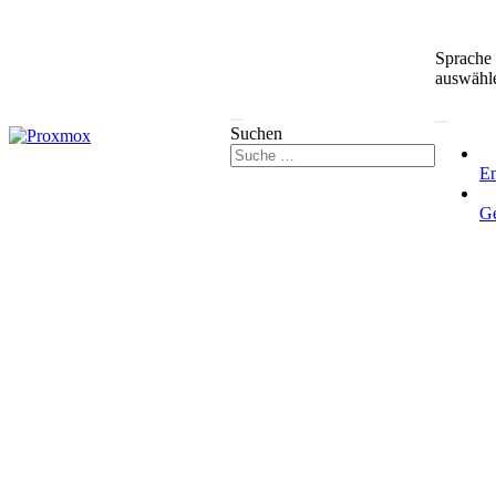
Sprache
auswähl
Suchen
En
G