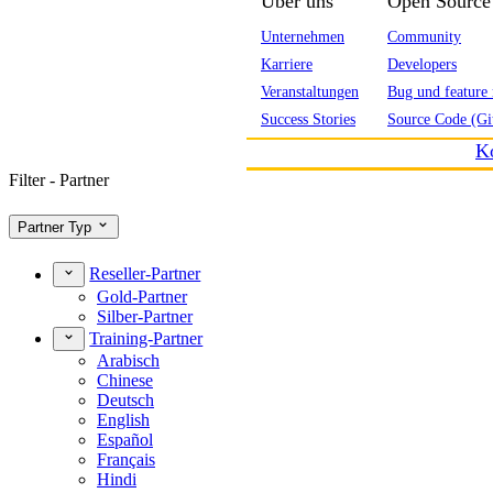
Über uns
Open Source
Unternehmen
Community
Karriere
Developers
Veranstaltungen
Bug und feature 
Success Stories
Source Code (Gi
K
Filter - Partner
Partner Typ
Reseller-Partner
Gold-Partner
Silber-Partner
Training-Partner
Arabisch
Chinese
Deutsch
English
Español
Français
Hindi