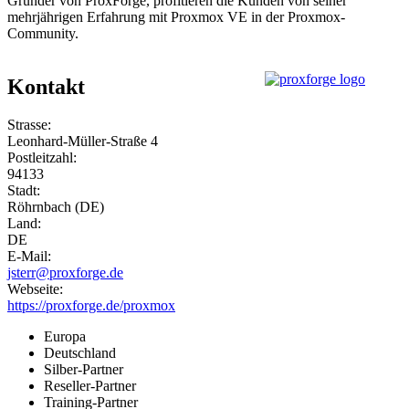
Gründer von ProxForge, profitieren die Kunden von seiner
mehrjährigen Erfahrung mit Proxmox VE in der Proxmox-
Community.
Kontakt
Strasse:
Leonhard-Müller-Straße 4
Postleitzahl:
94133
Stadt:
Röhrnbach (DE)
Land:
DE
E-Mail:
jsterr@proxforge.de
Webseite:
https://proxforge.de/proxmox
Europa
Deutschland
Silber-Partner
Reseller-Partner
Training-Partner