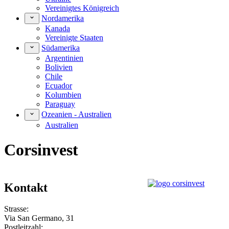
Vereinigtes Königreich
Nordamerika
Kanada
Vereinigte Staaten
Südamerika
Argentinien
Bolivien
Chile
Ecuador
Kolumbien
Paraguay
Ozeanien - Australien
Australien
Corsinvest
Kontakt
Strasse:
Via San Germano, 31
Postleitzahl: