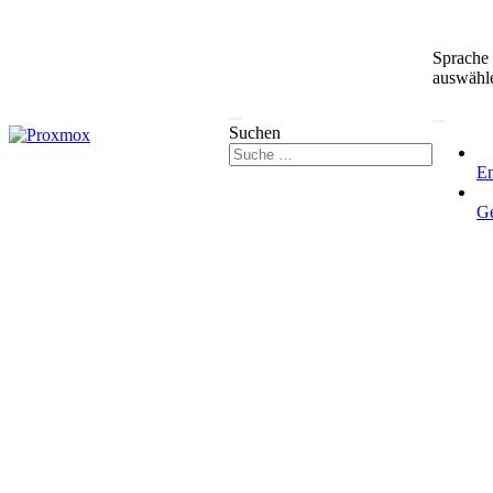
Sprache
auswähl
Suchen
En
G