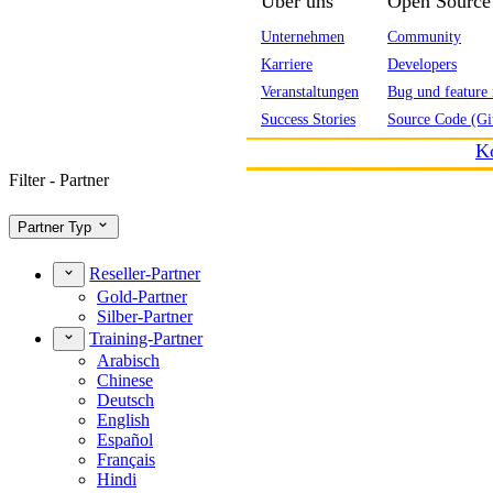
Über uns
Open Source
Unternehmen
Community
Karriere
Developers
Veranstaltungen
Bug und feature 
Success Stories
Source Code (Gi
K
Filter - Partner
Partner Typ
Reseller-Partner
Gold-Partner
Silber-Partner
Training-Partner
Arabisch
Chinese
Deutsch
English
Español
Français
Hindi