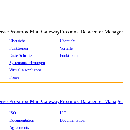
rver
Proxmox Mail Gateway
Proxmox Datacenter Manager
Übersicht
Übersicht
Funktionen
Vorteile
Erste Schritte
Funktionen
Systemanforderungen
Virtuelle Appliance
Preise
rver
Proxmox Mail Gateway
Proxmox Datacenter Manager
ISO
ISO
Documentation
Documentation
Agreements