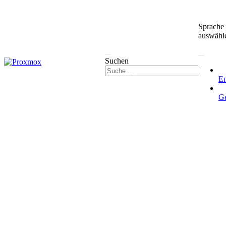
Sprache
auswähl
Suchen
En
G