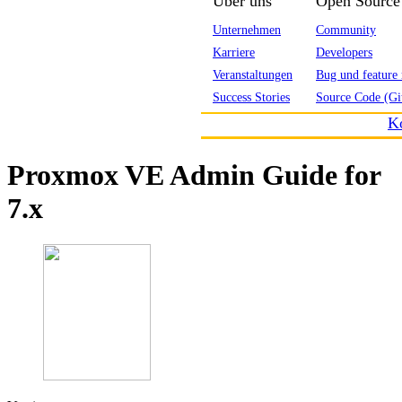
Über uns
Open Source
Unternehmen
Community
Karriere
Developers
Veranstaltungen
Bug und feature 
Success Stories
Source Code (Gi
K
Proxmox VE Admin Guide for
7.x