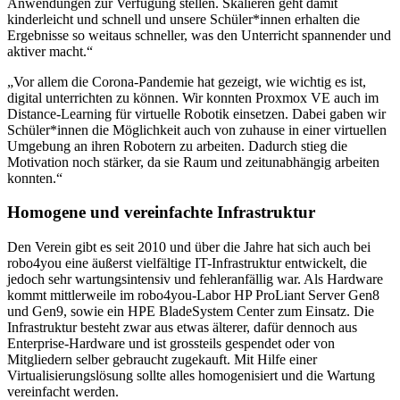
Anwendungen zur Verfügung stellen. Skalieren geht damit
kinderleicht und schnell und unsere Schüler*innen erhalten die
Ergebnisse so weitaus schneller, was den Unterricht spannender und
aktiver macht.“
„Vor allem die Corona-Pandemie hat gezeigt, wie wichtig es ist,
digital unterrichten zu können. Wir konnten Proxmox VE auch im
Distance-Learning für virtuelle Robotik einsetzen. Dabei gaben wir
Schüler*innen die Möglichkeit auch von zuhause in einer virtuellen
Umgebung an ihren Robotern zu arbeiten. Dadurch stieg die
Motivation noch stärker, da sie Raum und zeitunabhängig arbeiten
konnten.“
Homogene und vereinfachte Infrastruktur
Den Verein gibt es seit 2010 und über die Jahre hat sich auch bei
robo4you eine äußerst vielfältige IT-Infrastruktur entwickelt, die
jedoch sehr wartungsintensiv und fehleranfällig war. Als Hardware
kommt mittlerweile im robo4you-Labor HP ProLiant Server Gen8
und Gen9, sowie ein HPE BladeSystem Center zum Einsatz. Die
Infrastruktur besteht zwar aus etwas älterer, dafür dennoch aus
Enterprise-Hardware und ist grossteils gespendet oder von
Mitgliedern selber gebraucht zugekauft. Mit Hilfe einer
Virtualisierungslösung sollte alles homogenisiert und die Wartung
vereinfacht werden.