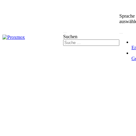
Sprache
auswähl
Suchen
En
G