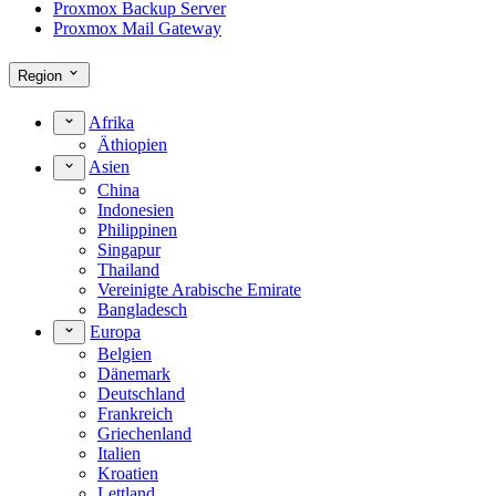
Proxmox Backup Server
Proxmox Mail Gateway
Region
Afrika
Äthiopien
Asien
China
Indonesien
Philippinen
Singapur
Thailand
Vereinigte Arabische Emirate
Bangladesch
Europa
Belgien
Dänemark
Deutschland
Frankreich
Griechenland
Italien
Kroatien
Lettland