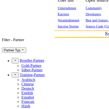
Über uns
Open Source
Unternehmen
Community
Karriere
Developers
Veranstaltungen
Bug und feature 
Success Stories
Source Code (Gi
K
Filter - Partner
Partner Typ
Reseller-Partner
Gold-Partner
Silber-Partner
Training-Partner
Arabisch
Chinese
Deutsch
English
Español
Français
Hindi