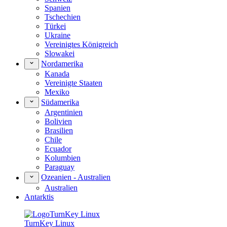
Spanien
Tschechien
Türkei
Ukraine
Vereinigtes Königreich
Slowakei
Nordamerika
Kanada
Vereinigte Staaten
Mexiko
Südamerika
Argentinien
Bolivien
Brasilien
Chile
Ecuador
Kolumbien
Paraguay
Ozeanien - Australien
Australien
Antarktis
TurnKey Linux