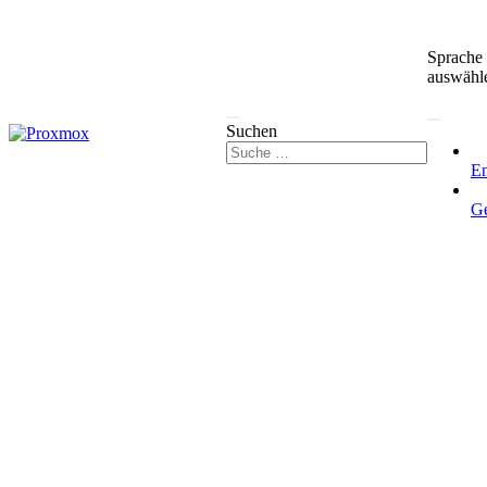
Sprache
auswähl
Suchen
En
G