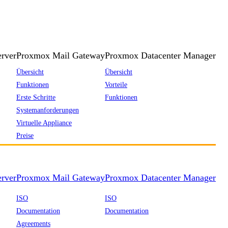
rver
Proxmox Mail Gateway
Proxmox Datacenter Manager
Übersicht
Übersicht
Funktionen
Vorteile
Erste Schritte
Funktionen
Systemanforderungen
Virtuelle Appliance
Preise
rver
Proxmox Mail Gateway
Proxmox Datacenter Manager
ISO
ISO
Documentation
Documentation
Agreements