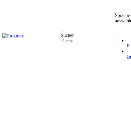
Sprache
auswähl
Suchen
En
G