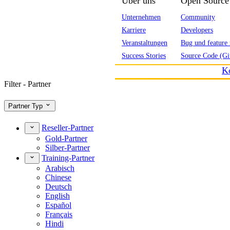
Über uns
Open Source
Unternehmen
Community
Karriere
Developers
Veranstaltungen
Bug und feature 
Success Stories
Source Code (Gi
K
Filter - Partner
Partner Typ
Reseller-Partner
Gold-Partner
Silber-Partner
Training-Partner
Arabisch
Chinese
Deutsch
English
Español
Français
Hindi