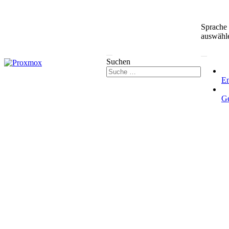
Sprache
auswähl
Suchen
En
G