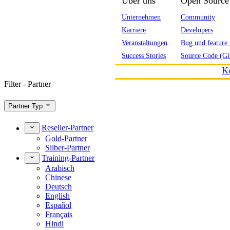
Über uns
Open Source
Unternehmen
Community
Karriere
Developers
Veranstaltungen
Bug und feature 
Success Stories
Source Code (Gi
K
Filter - Partner
Partner Typ
Reseller-Partner
Gold-Partner
Silber-Partner
Training-Partner
Arabisch
Chinese
Deutsch
English
Español
Français
Hindi