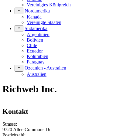
Vereinigtes Königreich
Nordamerika
Kanada
Vereinigte Staaten
Südamerika
Argentinien
Bolivien
Chile
Ecuador
Kolumbien
Paraguay
Ozeanien - Australien
Australien
Richweb Inc.
Kontakt
Strasse:
9720 Atlee Commons Dr
Postleitzahl: