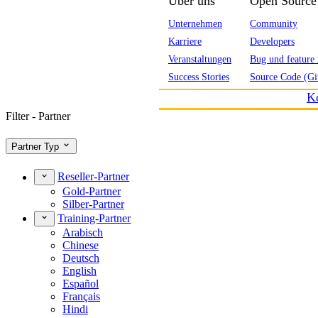
Über uns
Open Source
Unternehmen
Community
Karriere
Developers
Veranstaltungen
Bug und feature 
Success Stories
Source Code (Gi
K
Filter - Partner
Partner Typ
Reseller-Partner
Gold-Partner
Silber-Partner
Training-Partner
Arabisch
Chinese
Deutsch
English
Español
Français
Hindi