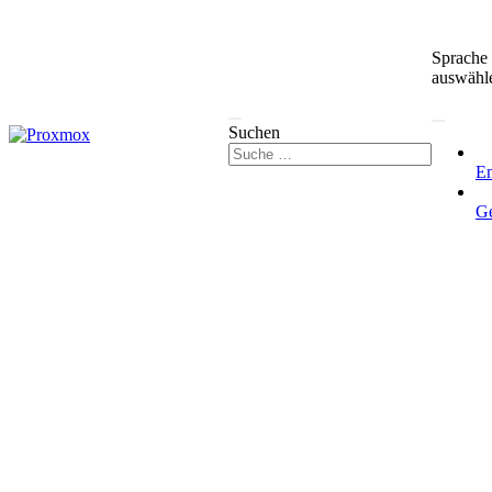
Sprache
auswähl
Suchen
En
G