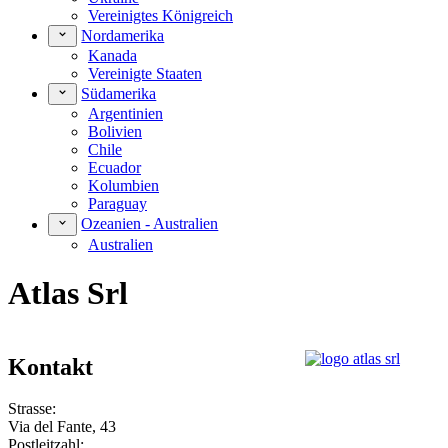
Vereinigtes Königreich
Nordamerika
Kanada
Vereinigte Staaten
Südamerika
Argentinien
Bolivien
Chile
Ecuador
Kolumbien
Paraguay
Ozeanien - Australien
Australien
Atlas Srl
Kontakt
Strasse:
Via del Fante, 43
Postleitzahl: