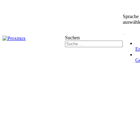
Sprache
auswähl
Suchen
En
G