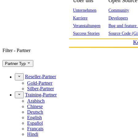
Über uns
Open Source
Unternehmen
Community
Karriere
Developers
Veranstaltungen
Bug und feature 
Success Stories
Source Code (Gi
K
Filter - Partner
Partner Typ
Reseller-Partner
Gold-Partner
Silber-Partner
Training-Partner
Arabisch
Chinese
Deutsch
English
Español
Français
Hindi